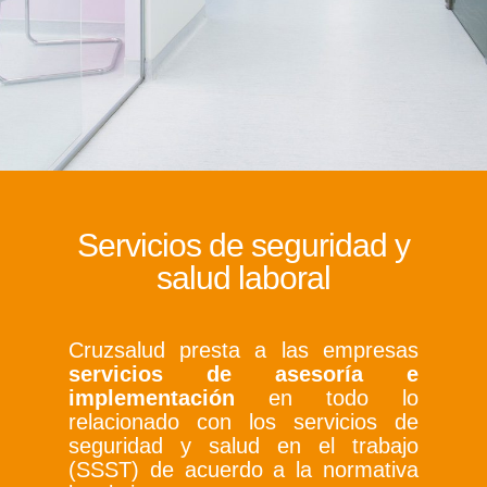
Servicios de seguridad y
salud laboral
Cruzsalud presta a las empresas
servicios de asesoría e
implementación
en todo lo
relacionado con los servicios de
seguridad y salud en el trabajo
(SSST) de acuerdo a la normativa