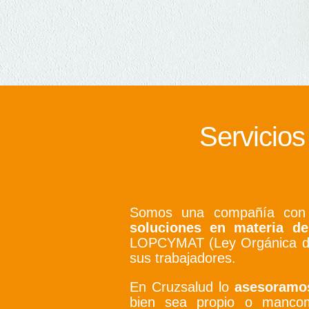
Servicios
Somos una compañía con 
soluciones en materia de
LOPCYMAT (Ley Orgánica de 
sus trabajadores.
En Cruzsalud lo
asesoram
bien sea propio o mancomu