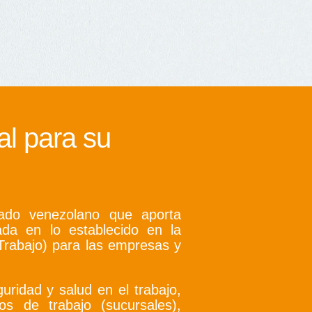
al para su
do venezolano que aporta
zada en lo establecido en la
rabajo) para las empresas y
guridad y salud en el trabajo,
s de trabajo (sucursales),