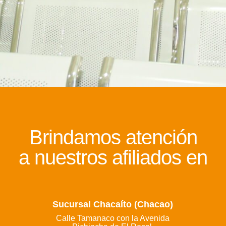
Brindamos atención
a nuestros afiliados en
Sucursal Chacaíto (Chacao)
Calle Tamanaco con la Avenida