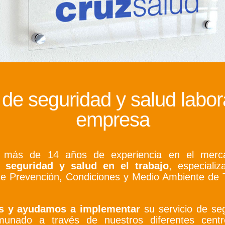
 de seguridad y salud labor
empresa
más de 14 años de experiencia en el merca
 seguridad y salud en el trabajo
, especiali
Prevención, Condiciones y Medio Ambiente de T
os
y ayudamos a
implementar
su servicio de se
nado a través de nuestros diferentes centro