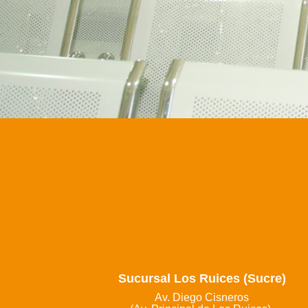
Sucursal Los Ruices (Sucre)
Av. Diego Cisneros