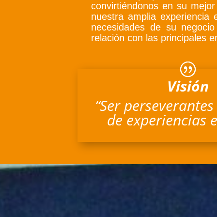
convirtiéndonos en su mejor
nuestra amplia experiencia e
necesidades de su negocio 
relación con las principales 
Visión
“Ser perseverantes
de experiencias 