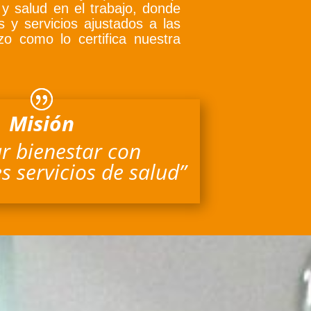
y salud en el trabajo, donde
s y servicios ajustados a las
o como lo certifica nuestra
Misión
r bienestar con
 servicios de salud”